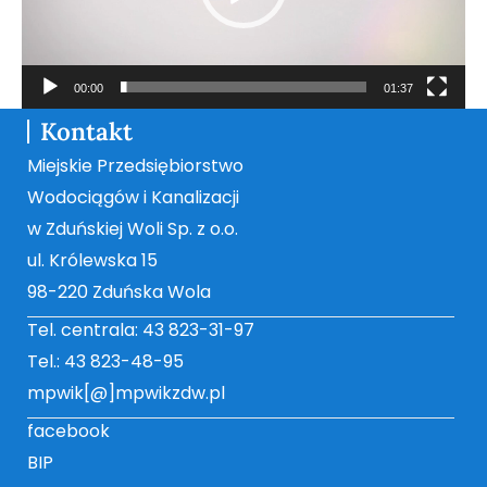
00:00
01:37
Kontakt
Miejskie Przedsiębiorstwo
Wodociągów i Kanalizacji
w Zduńskiej Woli Sp. z o.o.
ul. Królewska 15
98-220 Zduńska Wola
Tel. centrala: 43 823-31-97
Tel.: 43 823-48-95
mpwik[@]mpwikzdw.pl
facebook
BIP