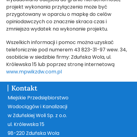
projekt wykonania przyłączenia może być
przygotowany w oparciu o mapkę do celów
opiniodawczych co znacznie skraca czas i
zmniejsza wydatek na wykonanie projektu.
Wszelkich informacji i pomoc można uzyskać
telefonicznie pod numerem 43 823-31-97 wew. 34,
osobiście w siedzibie firmy: Zduńska Wola, ul.
Królewska 15 lub poprzez stronę internetową
www.mpwikzdw.com.pl
Kontakt
Miejskie Przedsiębiorstwo
Wodociągów i Kanalizacji
w Zduńskiej Woli Sp. z o.o.
ul. Królewska 15
98-220 Zduńska Wola