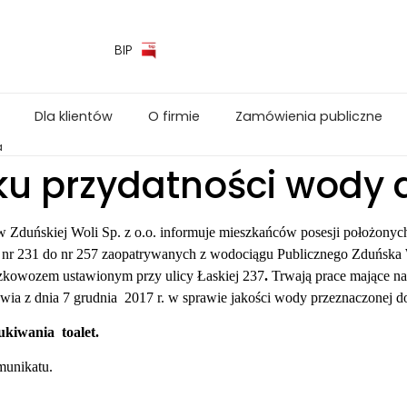
BIP
Dla klientów
O firmie
Zamówienia publiczne
a
ku przydatności wody 
 Zduńskiej Woli Sp. z o.o. informuje mieszkańców posesji położonych
d nr 231 do nr 257 zaopatrywanych z wodociągu Publicznego Zduńska
zkowozem ustawionym przy ulicy Łaskiej 237
.
Trwają prace ma­jące na
ia z dnia 7 grudnia 2017 r. w sprawie jakości wody przeznaczonej do 
i­wania toalet.
munikatu.