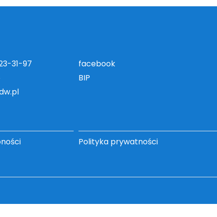
823-31-97
facebook
5
BIP
dw.pl
pności
Polityka prywatności