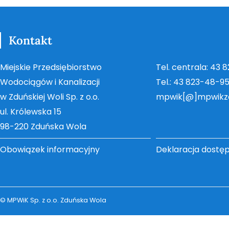
Kontakt
Miejskie Przedsiębiorstwo
Tel. centrala: 43 
Wodociągów i Kanalizacji
Tel.: 43 823-48-9
w Zduńskiej Woli Sp. z o.o.
mpwik[@]mpwikz
ul. Królewska 15
98-220 Zduńska Wola
Obowiązek informacyjny
Deklaracja dostę
© MPWiK Sp. z o.o. Zduńska Wola