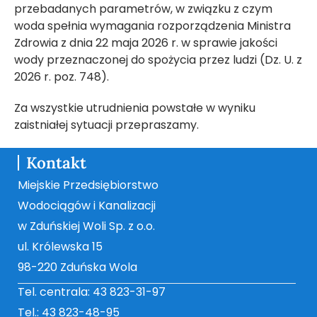
przebadanych parametrów, w związku z czym
woda spełnia wymagania rozporządzenia Ministra
Zdrowia z dnia 22 maja 2026 r. w sprawie jakości
wody przeznaczonej do spożycia przez ludzi (Dz. U. z
2026 r. poz. 748).
Za wszystkie utrudnienia powstałe w wyniku
zaistniałej sytuacji przepraszamy.
Kontakt
Miejskie Przedsiębiorstwo
Wodociągów i Kanalizacji
w Zduńskiej Woli Sp. z o.o.
ul. Królewska 15
98-220 Zduńska Wola
Tel. centrala: 43 823-31-97
Tel.: 43 823-48-95