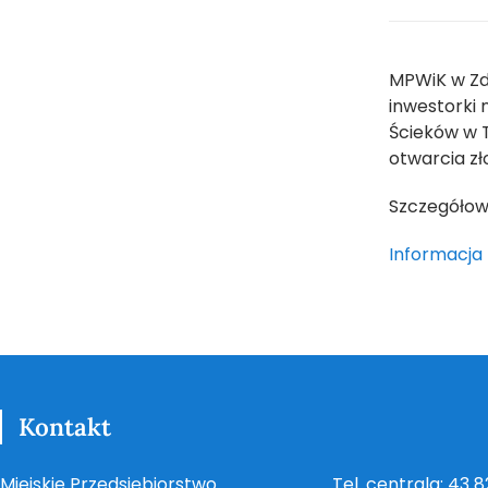
MPWiK w Zdu
inwestorki 
Ścieków w 
otwarcia zł
Szczegółowa
Informacja 
Kontakt
Miejskie Przedsiębiorstwo
Tel. centrala: 43 