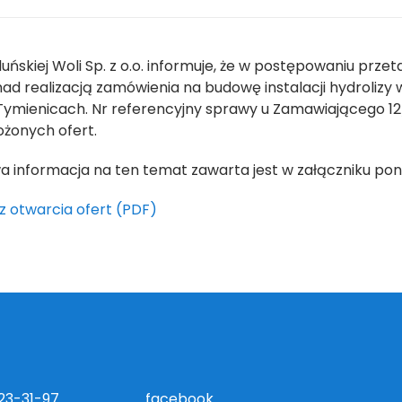
ńskiej Woli Sp. z o.o. informuje, że w postępowaniu prz
nad realizacją zamówienia na budowę instalacji hydrolizy w
Tymienicach. Nr referencyjny sprawy u Zamawiającego 1
ożonych ofert.
 informacja na ten temat zawarta jest w załączniku poni
z otwarcia ofert (PDF)
823-31-97
facebook