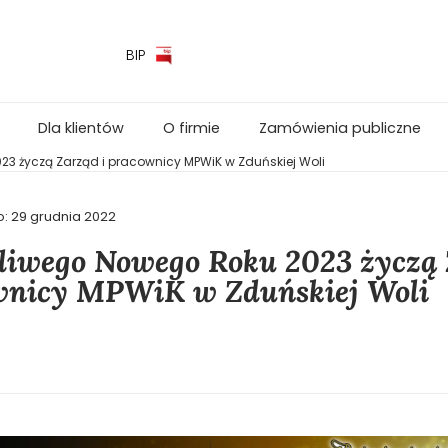
BIP
Dla klientów
O firmie
Zamówienia publiczne
3 życzą Zarząd i pracownicy MPWiK w Zduńskiej Woli
o:
29 grudnia 2022
liwego Nowego Roku 2023 życzą 
wnicy MPWiK w Zduńskiej Woli