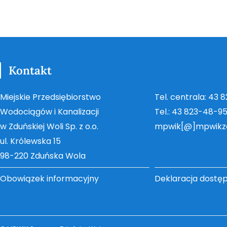
Kontakt
Miejskie Przedsiębiorstwo
Tel. centrala: 43 
Wodociągów i Kanalizacji
Tel.: 43 823-48-9
w Zduńskiej Woli Sp. z o.o.
mpwik[@]mpwikz
ul. Królewska 15
98-220 Zduńska Wola
Obowiązek informacyjny
Deklaracja dostę