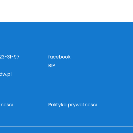
823-31-97
facebook
5
BIP
dw.pl
pności
Polityka prywatności