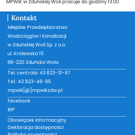
MPWiK w Zduńskiej Woli pracuje do godziny 13.00
Kontakt
Miejskie Przedsiębiorstwo
Wodociągów i Kanalizacji
w Zduńskiej Woli Sp. z o.o.
ul. Królewska 15
98-220 Zduńska Wola
Tel. centrala: 43 823-31-97
Tel.: 43 823-48-95
mpwik[@]mpwikzdw.pl
facebook
BIP
Obowiązek informacyjny
Deklaracja dostępności
Polityka prywatności