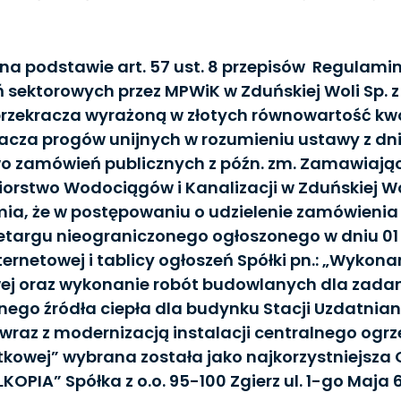
 na podstawie art. 57 ust. 8 przepisów Regulami
sektorowych przez MPWiK w Zduńskiej Woli Sp. z 
rzekracza wyrażoną w złotych równowartość kwo
racza progów unijnych w rozumieniu ustawy z dnia
o zamówień publicznych z późn. zm. Zamawiając
iorstwo Wodociągów i Kanalizacji w Zduńskiej Wol
a, że w postępowaniu o udzielenie zamówienia
zetargu nieograniczonego ogłoszonego w dniu 01 
nternetowej i tablicy ogłoszeń Spółki pn.: „Wyko
ej oraz wykonanie robót budowlanych dla zada
ego źródła ciepła dla budynku Stacji Uzdatnian
 wraz z modernizacją instalacji centralnego ogrze
kowej” wybrana została jako najkorzystniejsza O
LKOPIA” Spółka z o.o. 95-100 Zgierz ul. 1-go Maja 