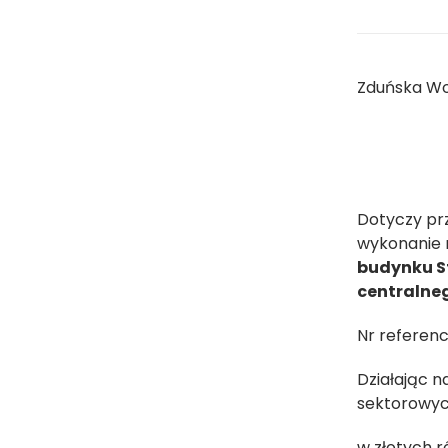
Zduńska Wol
Dotyczy pr
wykonanie 
budynku St
centralneg
Nr referen
Działając n
sektorowych
w złotych 