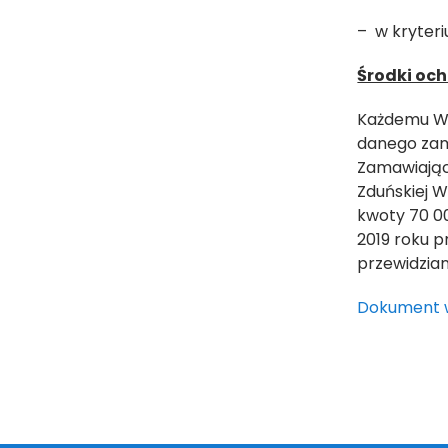
– w kryteri
Środki oc
Każdemu Wyk
danego zam
Zamawiając
Zduńskiej W
kwoty 70 00
2019 roku p
przewidzian
Dokument 