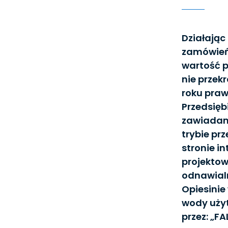
Działając
zamówień 
wartość p
nie przek
roku praw
Przedsięb
zawiadami
trybie pr
stronie i
projektow
odnawialn
Opiesinie
wody użyt
przez: „FA