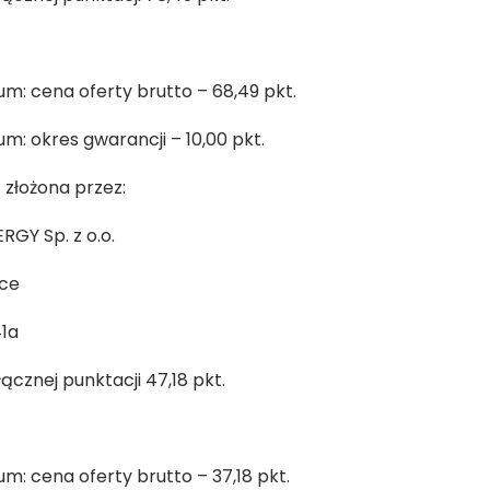
um: cena oferty brutto – 68,49 pkt.
um: okres gwarancji – 10,00 pkt.
4
złożona przez:
GY Sp. z o.o.
lce
41a
łącznej punktacji 47,18 pkt.
um: cena oferty brutto – 37,18 pkt.