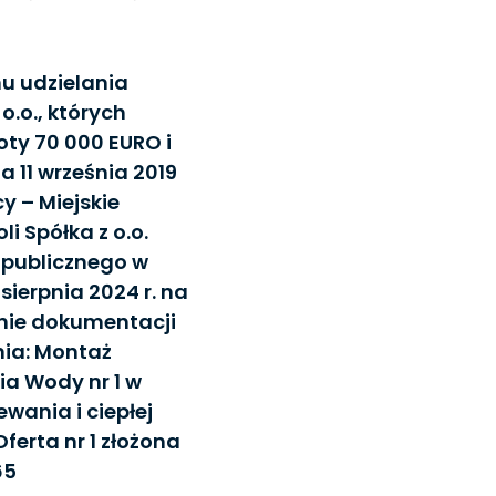
nu udzielania
o.o., których
ty 70 000 EURO i
 11 września 2019
y – Miejskie
i Spółka z o.o.
 publicznego w
sierpnia 2024 r. na
nanie dokumentacji
nia: Montaż
ia Wody nr 1 w
wania i ciepłej
ferta nr 1 złożona
65