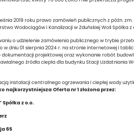
rześnia 2019 roku prawo zamówień publicznych z późn. zm.
rstwo Wodociągów i Kanalizacji w Zduńskiej Woli Spółka z 
aniu o udzielenie zamówienia publicznego w trybie prze
w dniu 01 sierpnia 2024 r. na stronie internetowej i tablic
 dokumentacji projektowej oraz wykonanie robót budowl
wialnego źródła ciepła dla budynku Stacji Uzdatniania Wo
cją instalacji centralnego ogrzewania i ciepłej wody uży
ko
najkorzystniejsza
O
ferta nr 1 złożona przez:
 Spółka z o.o.
erz
aja 65