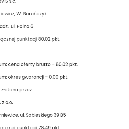
IS s.c.
iewicz, W. Barańczyk
adz, ul. Polna 6
łącznej punktacji 80,02 pkt.
um: cena oferty brutto – 80,02 pkt.
um: okres gwarancji – 0,00 pkt.
3
złożona przez:
 z o.o.
rniewice, ul. Sobieskiego 39 B5
łącznej punktacji 78,49 pkt.