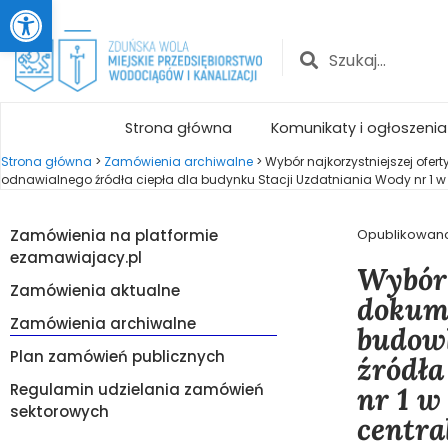
Otwórz pasek narzędzi
Strona główna
Komunikaty i ogłoszenia
Strona główna
>
Zamówienia archiwalne
>
Wybór najkorzystniejszej ofe
odnawialnego źródła ciepła dla budynku Stacji Uzdatniania Wody nr 1 w O
Zamówienia na platformie
Opublikowan
ezamawiajacy.pl
Wybór 
Zamówienia aktualne
dokume
Zamówienia archiwalne
budowl
Plan zamówień publicznych
źródła
Regulamin udzielania zamówień
nr 1 w
sektorowych
centra