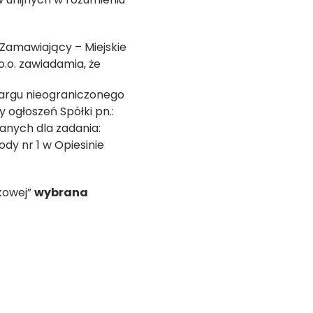
 Zamawiający – Miejskie
o.o. zawiadamia, że
targu nieograniczonego
y ogłoszeń Spółki pn.:
anych dla zadania:
dy nr 1 w Opiesinie
tkowej”
wybrana