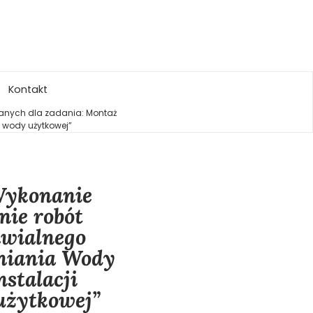
Kontakt
wlanych dla zadania: Montaż
j wody użytkowej”
„Wykonanie
nie robót
awialnego
tniania Wody
nstalacji
 użytkowej”