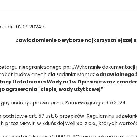
a, dn. 02.09.2024 r.
Zawiadomienie o wyborze najkorzystniejszej o
zetargu nieograniczonego pn.: „Wykonanie dokumentacji 
robót budowlanych dla zadania: Montaż
odnawialnego ź
acji Uzdatniania Wody nr 1 w Opiesinie wraz z moder
o ogrzewania i ciepłej wody użytkowej”
cyjny nadany sprawie przez Zamawiającego: 35/2024
a podstawie art. 57 ust. 8 przepisów Regulaminu udziela
 przez MPWiK w Zduńskiej Woli Sp. z o.o., których wart
równowartość kwoty 70 000 EURO i nie przekracza progów