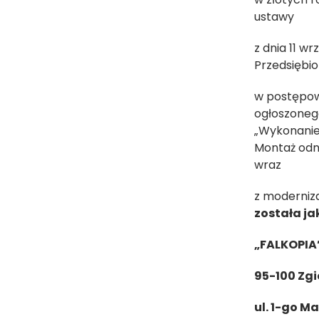
ustawy
z dnia 11 w
Przedsiębio
w postępow
ogłoszonego 
„Wykonanie
Montaż odna
wraz
z moderniza
została ja
„FALKOPIA”
95-100 Zgi
ul. 1-go M