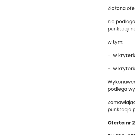
Złożona of
nie podlega
punktacji na
w tym:
– w kryteri
– w kryteri
Wykonawca 
podlega wy
Zamawiając
punktacja p
Oferta nr 