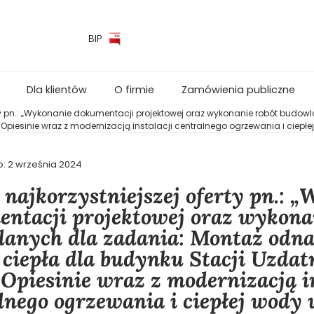
BIP
Dla klientów
O firmie
Zamówienia publiczne
rty pn.: „Wykonanie dokumentacji projektowej oraz wykonanie robót budo
piesinie wraz z modernizacją instalacji centralnego ogrzewania i ciepłe
o:
2 września 2024
najkorzystniejszej oferty pn.: 
ntacji projektowej oraz wykona
anych dla zadania: Montaż odn
 ciepła dla budynku Stacji Uzda
 Opiesinie wraz z modernizacją i
lnego ogrzewania i ciepłej wody