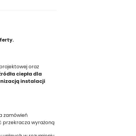
ferty.
projektowej oraz
ródła ciepła dla
nizacją instalacji
nia zamówień
ość przekracza wyrażoną
 unijnych w rozumieniu