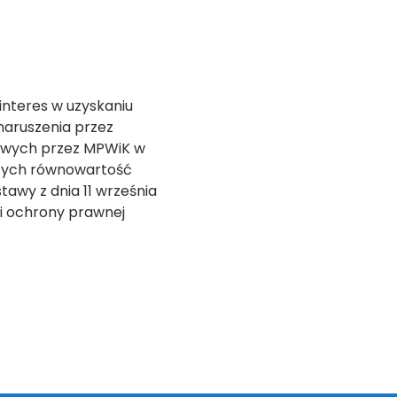
interes w uzyskaniu
naruszenia przez
owych przez MPWiK w
łotych równowartość
tawy z dnia 11 września
ki ochrony prawnej