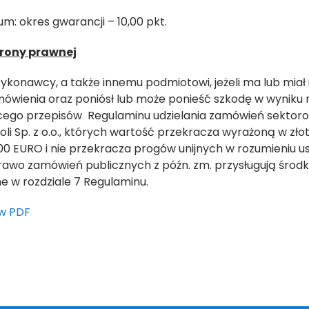
um: okres gwarancji – 10,00 pkt.
hrony prawnej
onawcy, a także innemu podmiotowi, jeżeli ma lub miał 
ówienia oraz poniósł lub może ponieść szkodę w wyniku 
ego przepisów Regulaminu udzielania zamówień sektor
oli Sp. z o.o., których wartość przekracza wyrażoną w z
0 EURO i nie przekracza progów unijnych w rozumieniu us
rawo zamówień publicznych z późn. zm. przysługują środ
e w rozdziale 7 Regulaminu.
w PDF