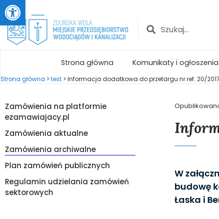
Otwórz pasek narzędzi
Strona główna
Komunikaty i ogłoszenia
Strona główna
>
test
>
Informacja dodatkowa do przetargu nr ref. 20/201
Zamówienia na platformie
Opublikowan
ezamawiajacy.pl
Inform
Zamówienia aktualne
Zamówienia archiwalne
Plan zamówień publicznych
W załącz
Regulamin udzielania zamówień
budowę ka
sektorowych
Łaska i B