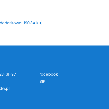
 dodatkowa [190.34 kB]
823-31-97
facebook
5
BIP
dw.pl