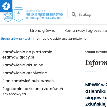
Otwórz pasek narzędzi
Strona główna
Komunikaty i ogłoszenia
Strona główna
>
test
>
Informacja o udzieleniu zamówienia
Zamówienia na platformie
Opublikowan
ezamawiajacy.pl
Inform
Zamówienia aktualne
Zamówienia archiwalne
Plan zamówień publicznych
MPWiK w Z
Regulamin udzielania zamówień
dzienniku
sektorowych
ciągów ko
Zduńskiej