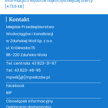
Informacja o wyborze najkorzystniejszej oferty
[473.6 kB]
Kontakt
Miejskie Przedsiębiorstwo
Wodociągów i Kanalizacji
w Zduńskiej Woli Sp. z o.o.
ul. Królewska 15
98-220 Zduńska Wola
Tel. centrala: 43 823-31-97
Tel.: 43 823-48-95
mpwik[@]mpwikzdw.pl
facebook
BIP
Obowiązek informacyjny
Deklaracja dostępności