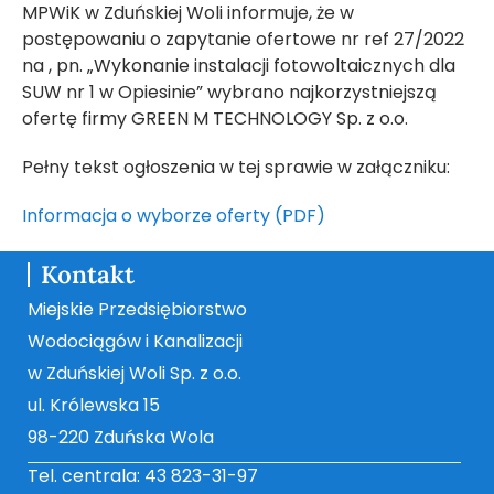
MPWiK w Zduńskiej Woli informuje, że w
postępowaniu o zapytanie ofertowe nr ref 27/2022
na , pn. „Wykonanie instalacji fotowoltaicznych dla
SUW nr 1 w Opiesinie” wybrano najkorzystniejszą
ofertę firmy GREEN M TECHNOLOGY Sp. z o.o.
Pełny tekst ogłoszenia w tej sprawie w załączniku:
Informacja o wyborze oferty (PDF)
Kontakt
Miejskie Przedsiębiorstwo
Wodociągów i Kanalizacji
w Zduńskiej Woli Sp. z o.o.
ul. Królewska 15
98-220 Zduńska Wola
Tel. centrala: 43 823-31-97