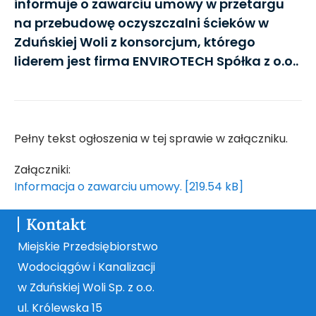
informuje o zawarciu umowy w przetargu
na przebudowę oczyszczalni ścieków w
Zduńskiej Woli z konsorcjum, którego
liderem jest firma ENVIROTECH Spółka z o.o..
Pełny tekst ogłoszenia w tej sprawie w załączniku.
Załączniki:
Informacja o zawarciu umowy. [219.54 kB]
Kontakt
Miejskie Przedsiębiorstwo
Wodociągów i Kanalizacji
w Zduńskiej Woli Sp. z o.o.
ul. Królewska 15