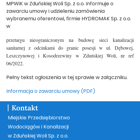
MPWiK w Zduńskiej Woli Sp. z o.o. informuje o
zawarciu umowy i udzieleniu zamówienia
wybranemu oferentowi, firmie HYDROMAK Sp. z o.o.
w
przetargu nieograniczonym na budowę sieci kanalizacji
sanitarnej z odcinkami do granic posesji w ul. Dębowej,
Leszczynowej i Kosodrzewiny w Zduńskiej Woli, nr ref
06/2022.
Pełny tekst ogłoszenia w tej sprawie w załączniku.
Informacja o zawarciu umowy (PDF)
Kontakt
Miejskie Przedsiębiorstwo
Wodociągów i Kanalizacji
w Zduńskiej Woli Sp. z o.o.