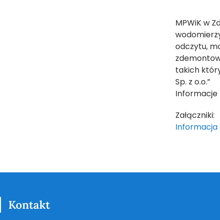
MPWiK w Zdu
wodomierzy
odczytu, mo
zdemontowa
takich któr
Sp. z o.o.”
Informacje 
Załączniki:
Informacja 
Kontakt