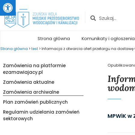
Otwórz pasek narzędzi
Strona główna
Komunikaty i ogłoszenia
Strona główna
>
test
>
Informacja z otwarcia ofert przetargu na dostawę 
Zamówienia na platformie
Opublikowan
ezamawiajacy.pl
Inform
Zamówienia aktualne
wodomi
Zamówienia archiwalne
Plan zamówień publicznych
Regulamin udzielania zamówień
MPWiK w Zd
sektorowych