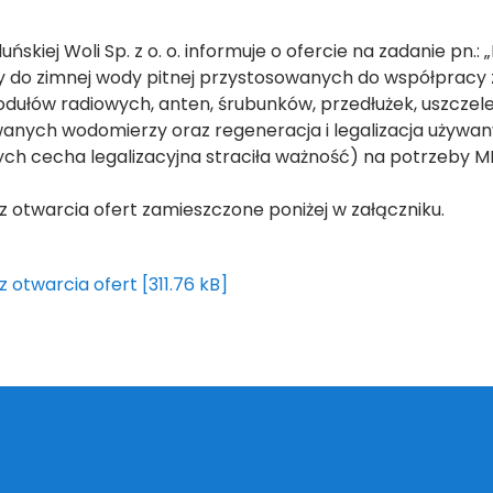
ńskiej Woli Sp. z o. o. informuje o ofercie na zadanie pn
 do zimnej wody pitnej przystosowanych do współpracy
dułów radiowych, anten, śrubunków, przedłużek, uszczele
nych wodomierzy oraz regeneracja i legalizacja używan
ych cecha legalizacyjna straciła ważność) na potrzeby M
z otwarcia ofert zamieszczone poniżej w załączniku.
z otwarcia ofert [311.76 kB]