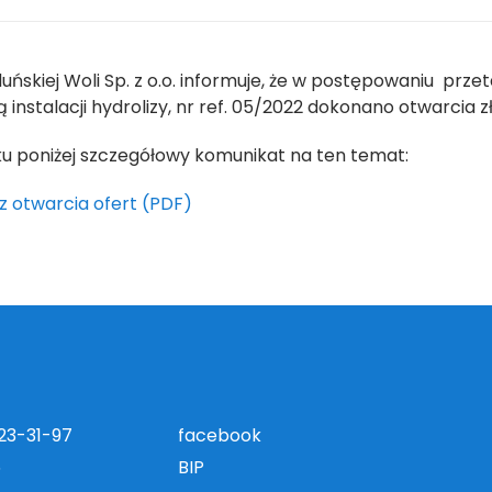
ńskiej Woli Sp. z o.o. informuje, że w postępowaniu pr
instalacji hydrolizy, nr ref. 05/2022 dokonano otwarcia z
ku poniżej szczegółowy komunikat na ten temat:
z otwarcia ofert (PDF)
823-31-97
facebook
5
BIP