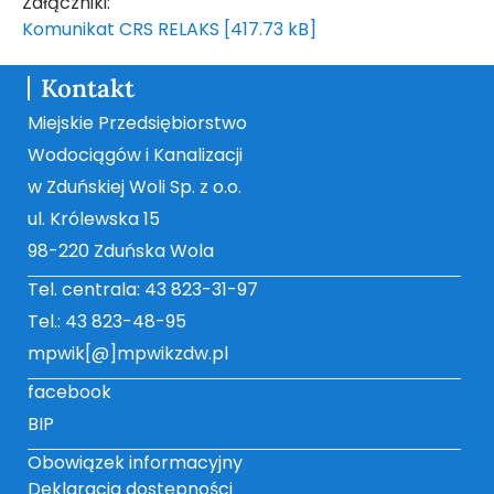
Załączniki:
Komunikat CRS RELAKS [417.73 kB]
Kontakt
Miejskie Przedsiębiorstwo
Wodociągów i Kanalizacji
w Zduńskiej Woli Sp. z o.o.
ul. Królewska 15
98-220 Zduńska Wola
Tel. centrala: 43 823-31-97
Tel.: 43 823-48-95
mpwik[@]mpwikzdw.pl
facebook
BIP
Obowiązek informacyjny
Deklaracja dostępności