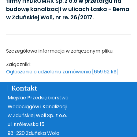
firmy HYDROMAK Sp. z o.o w przetargu na
budowę kanalizacji w ulicach Łaska - Bema
w Zduńskiej Woli, nr re. 26/2017.
Szczegółowa informacja w załączonym pliku.
Załączniki:
Ogłoszenie o udzieleniu zamówienia [659.62 kB]
Kontakt
Miejskie Przedsiębiorstwo
Wodociągów i Kanalizacji
w Zduńskiej Woli Sp. z o.o.
ul. Królewska 15
98-220 Zduńska Wola