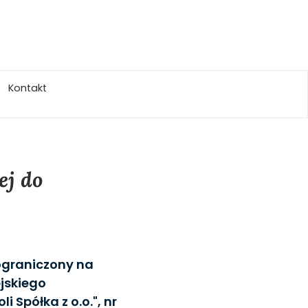
Kontakt
ej do
eograniczony na
ejskiego
 Spółka z o.o.", nr