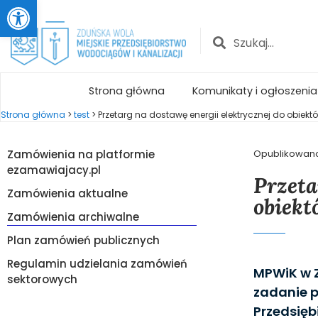
Otwórz pasek narzędzi
Strona główna
Komunikaty i ogłoszenia
Strona główna
>
test
>
Przetarg na dostawę energii elektrycznej do obiektó
Zamówienia na platformie
Opublikowan
ezamawiajacy.pl
Przeta
Zamówienia aktualne
obiekt
Zamówienia archiwalne
Plan zamówień publicznych
Regulamin udzielania zamówień
MPWiK w Z
sektorowych
zadanie p
Przedsięb