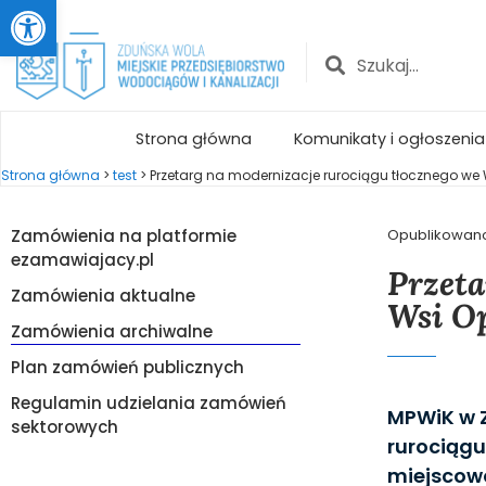
Otwórz pasek narzędzi
Strona główna
Komunikaty i ogłoszenia
Strona główna
>
test
>
Przetarg na modernizacje rurociągu tłocznego we 
Zamówienia na platformie
Opublikowan
ezamawiajacy.pl
Przeta
Zamówienia aktualne
Wsi Op
Zamówienia archiwalne
Plan zamówień publicznych
Regulamin udzielania zamówień
MPWiK w Z
sektorowych
rurociągu
miejscowo