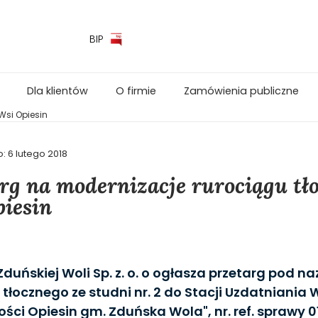
BIP
Dla klientów
O firmie
Zamówienia publiczne
Wsi Opiesin
o:
6 lutego 2018
rg na modernizacje rurociągu tł
iesin
duńskiej Woli Sp. z. o. o ogłasza przetarg pod n
 tłocznego ze studni nr. 2 do Stacji Uzdatniania 
ści Opiesin gm. Zduńska Wola", nr. ref. sprawy 0