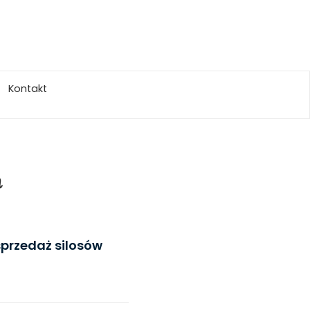
Kontakt
h
sprzedaż silosów