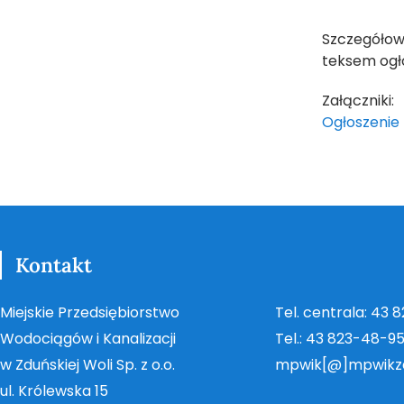
Szczegółow
teksem ogł
Załączniki:
Ogłoszenie 
Kontakt
Miejskie Przedsiębiorstwo
Tel. centrala: 43 
Wodociągów i Kanalizacji
Tel.: 43 823-48-9
w Zduńskiej Woli Sp. z o.o.
mpwik[@]mpwikz
ul. Królewska 15