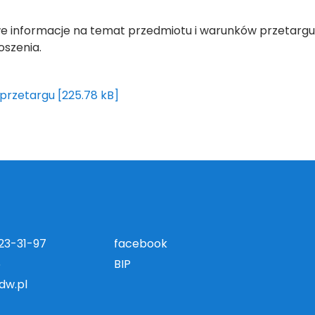
e informacje na temat przedmiotu i warunków przetargu
oszenia.
przetargu [225.78 kB]
823-31-97
facebook
5
BIP
dw.pl