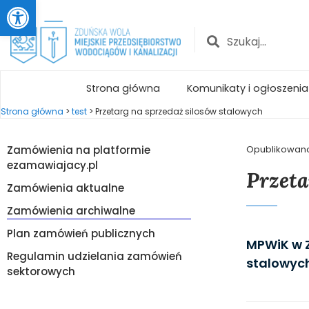
Otwórz pasek narzędzi
Strona główna
Komunikaty i ogłoszenia
Strona główna
>
test
>
Przetarg na sprzedaż silosów stalowych
Zamówienia na platformie
Opublikowan
ezamawiajacy.pl
Przeta
Zamówienia aktualne
Zamówienia archiwalne
Plan zamówień publicznych
MPWiK w Z
Regulamin udzielania zamówień
stalowyc
sektorowych