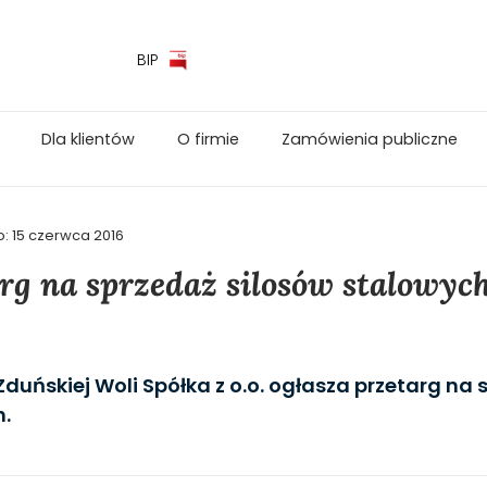
BIP
Dla klientów
O firmie
Zamówienia publiczne
o:
15 czerwca 2016
rg na sprzedaż silosów stalowyc
duńskiej Woli Spółka z o.o. ogłasza przetarg na 
h.