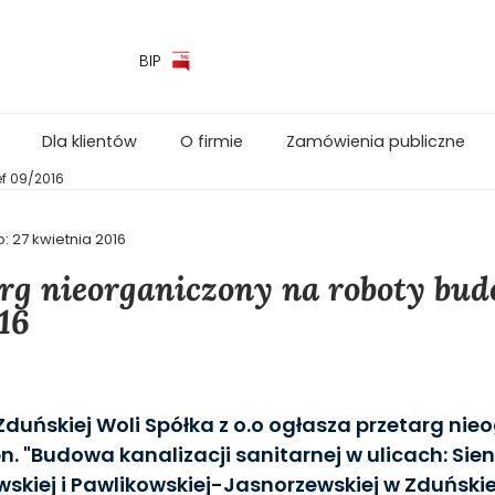
BIP
Dla klientów
O firmie
Zamówienia publiczne
ef 09/2016
o:
27 kwietnia 2016
rg nieorganiczony na roboty bud
16
duńskiej Woli Spółka z o.o ogłasza przetarg nie
n. "Budowa kanalizacji sanitarnej w ulicach: Sie
skiej i Pawlikowskiej-Jasnorzewskiej w Zduńskiej 