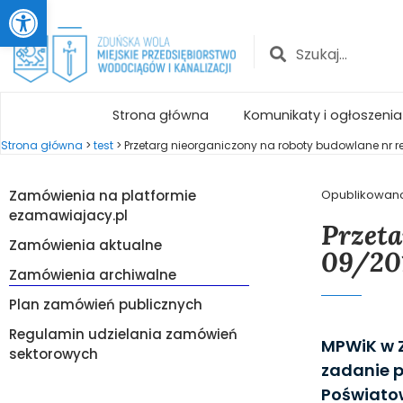
Otwórz pasek narzędzi
Strona główna
Komunikaty i ogłoszenia
Strona główna
>
test
>
Przetarg nieorganiczony na roboty budowlane nr r
Zamówienia na platformie
Opublikowan
ezamawiajacy.pl
Przeta
Zamówienia aktualne
09/20
Zamówienia archiwalne
Plan zamówień publicznych
Regulamin udzielania zamówień
MPWiK w Z
sektorowych
zadanie p
Poświatow