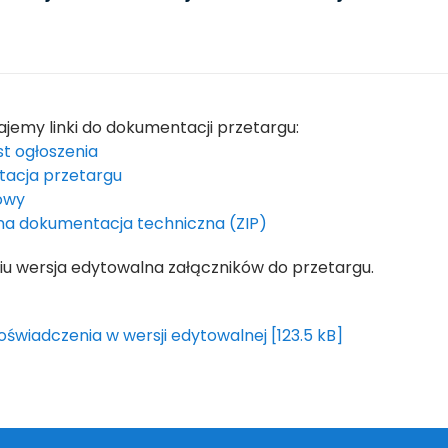
ajemy linki do dokumentacji przetargu:
st ogłoszenia
acja przetargu
owy
a dokumentacja techniczna (ZIP)
iu wersja edytowalna załączników do przetargu.
i oświadczenia w wersji edytowalnej [123.5 kB]