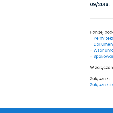
09/2016.
Poniżej pod
–
Pełny tek
–
Dokument
–
Wzór um
–
Spakowan
W załączen
Załączniki:
Załączniki 