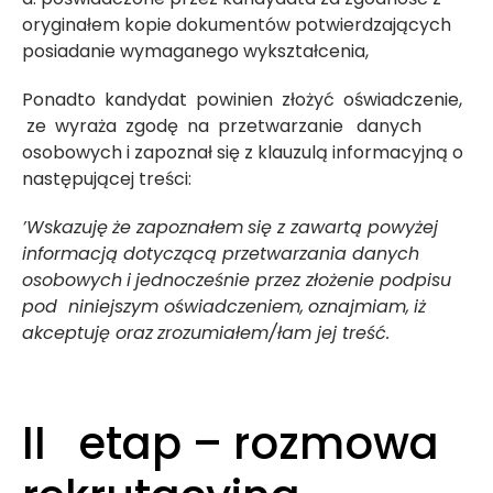
oryginałem kopie dokumentów potwierdzających
posiadanie wymaganego wykształcenia,
Ponadto kandydat powinien złożyć oświadczenie,
ze wyraża zgodę na przetwarzanie danych
osobowych i zapoznał się z klauzulą informacyjną o
następującej treści:
’Wskazuję
ż
e
zapo
znałem
się
z zawartą powyżej
informacją dotyczącą przetwarzania danych
osobowy
ch
i
jednocześnie przez złożenie podpisu
pod niniejszym oświadczeniem
,
oznajmiam
,
iż
akceptuję
oraz
zrozumiałem/łam jej treść.
II etap – rozmowa