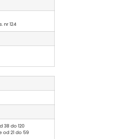
. nr 124
d 38 do 120
e od 21 do 59