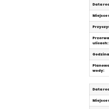
Data rea
Miejsce
Przyczyn
Przerwa
ulicach:
Godzina
Planowa
wody:
Data rea
Miejsce