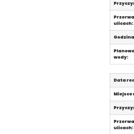
Przyczyn
Przerwa
ulicach:
Godzina
Planowa
wody:
Data rea
Miejsce
Przyczyn
Przerwa
ulicach: