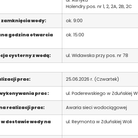
Holendry pos. nr 1, 2, 2A, 2B, 2C
 zamknięcia wody:
ok. 9:00
na godzina otwarcia
ok. 15:00
cja cysterny z wodą:
ul. Widawska przy pos. nr 78
lizacji prac:
25.06.2026 r. (Czwartek)
 wykonywania prac :
ul. Paderewskiego w Zduńskiej W
a realizacji prac:
Awaria sieci wodociągowej
 w dostawie wody na
ul. Reymonta w Zduńskiej Woli