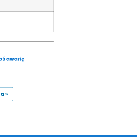
oś awarię
a »