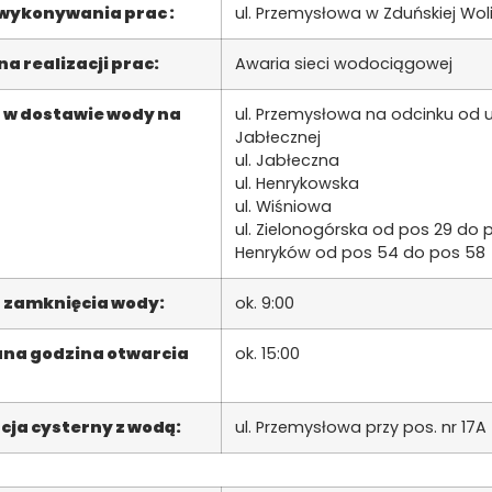
 wykonywania prac :
ul. Przemysłowa w Zduńskiej Wol
a realizacji prac:
Awaria sieci wodociągowej
 w dostawie wody na
ul. Przemysłowa na odcinku od ul.
Jabłecznej
ul. Jabłeczna
ul. Henrykowska
ul. Wiśniowa
ul. Zielonogórska od pos 29 do 
Henryków od pos 54 do pos 58
 zamknięcia wody:
ok. 9:00
na godzina otwarcia
ok. 15:00
cja cysterny z wodą:
ul. Przemysłowa przy pos. nr 17A