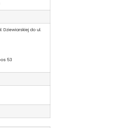
i
 Dziewiarskiej do ul.
pos 53