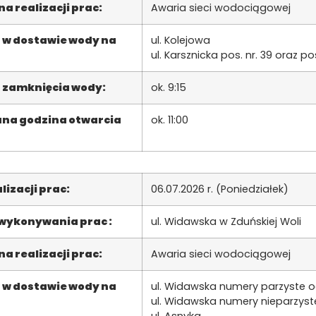
a realizacji prac:
Awaria sieci wodociągowej
 w dostawie wody na
ul. Kolejowa
ul. Karsznicka pos. nr. 39 oraz pos
 zamknięcia wody:
ok. 9:15
na godzina otwarcia
ok. 11:00
lizacji prac:
06.07.2026 r. (Poniedziałek)
 wykonywania prac :
ul. Widawska w Zduńskiej Woli
a realizacji prac:
Awaria sieci wodociągowej
 w dostawie wody na
ul. Widawska numery parzyste o
ul. Widawska numery nieparzyst
ul. Asnyka