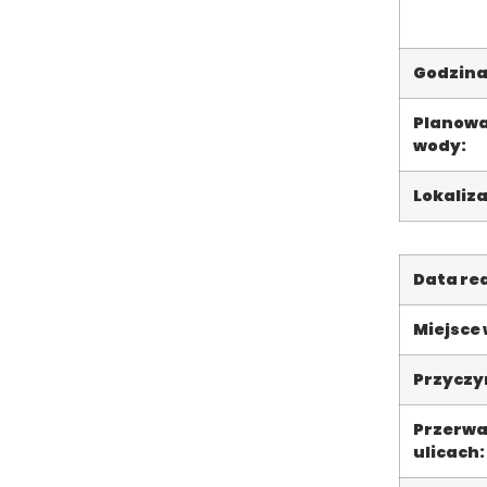
Godzina
Planowa
wody:
Lokaliza
Data rea
Miejsce
Przyczyn
Przerwa
ulicach: