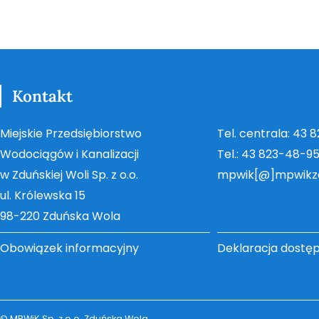
Kontakt
Miejskie Przedsiębiorstwo
Tel. centrala: 43 
Wodociągów i Kanalizacji
Tel.: 43 823-48-9
w Zduńskiej Woli Sp. z o.o.
mpwik[@]mpwikz
ul. Królewska 15
98-220 Zduńska Wola
Obowiązek informacyjny
Deklaracja dostę
© MPWiK Sp. z o.o. Zduńska Wola