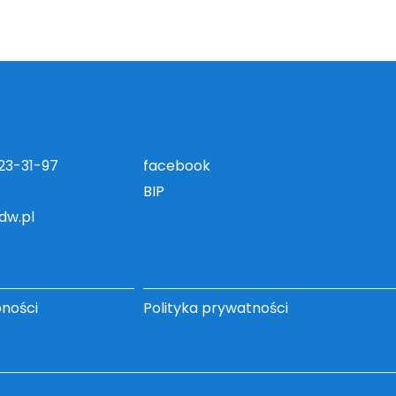
823-31-97
facebook
5
BIP
dw.pl
pności
Polityka prywatności