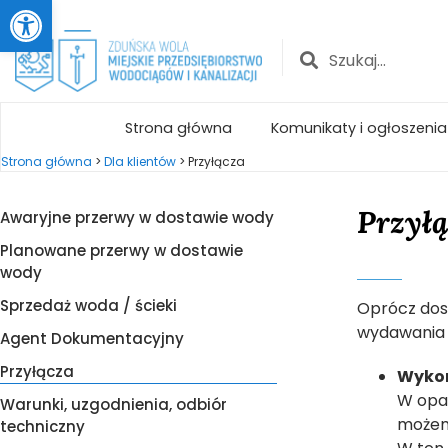
Otwórz pasek narzędzi
Strona główna
Komunikaty i ogłoszenia
Strona główna
>
Dla klientów
>
Przyłącza
Przył
Awaryjne przerwy w dostawie wody
Planowane przerwy w dostawie
wody
Sprzedaż woda / ścieki
Oprócz dos
wydawania 
Agent Dokumentacyjny
Przyłącza
Wykon
W opa
Warunki, uzgodnienia, odbiór
możemy
techniczny