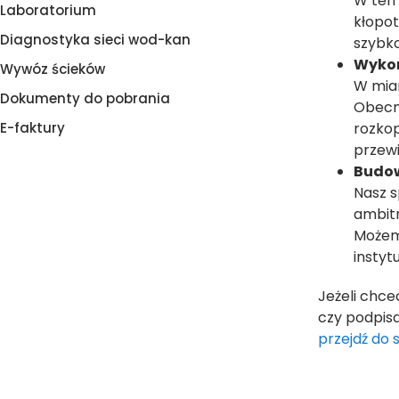
W ten 
Laboratorium
kłopo
Diagnostyka sieci wod-kan
szybko
Wykon
Wywóz ścieków
W mia
Dokumenty do pobrania
Obecn
E-faktury
rozkop
przewi
Budow
Nasz s
ambit
Możem
instyt
Jeżeli chce
czy podpisa
przejdź do 