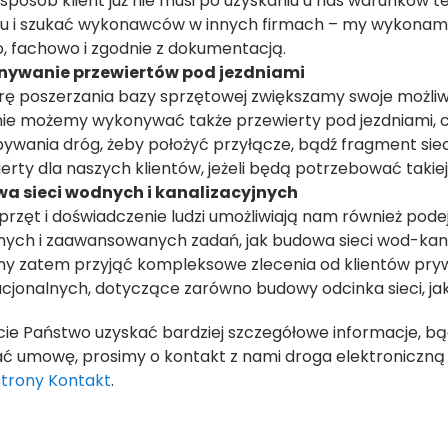
sposób klient już nie musi po uzyskaniu u nas warunków t
tu i szukać wykonawców w innych firmach – my wykonamy
, fachowo i zgodnie z dokumentacją.
ywanie przewiertów pod jezdniami
rę poszerzania bazy sprzętowej zwiększamy swoje możli
ie możemy wykonywać także przewierty pod jezdniami, c
ywania dróg, żeby położyć przyłącze, bądź fragment si
erty dla naszych klientów, jeżeli będą potrzebować takiej 
a sieci wodnych i kanalizacyjnych
przęt i doświadczenie ludzi umożliwiają nam również pod
nych i zaawansowanych zadań, jak budowa sieci wod-kan
y zatem przyjąć kompleksowe zlecenia od klientów pry
ucjonalnych, dotyczące zarówno budowy odcinka sieci, jak
cie Państwo uzyskać bardziej szczegółowe informacje, bą
ć umowę, prosimy o kontakt z nami droga elektroniczną l
strony Kontakt
.