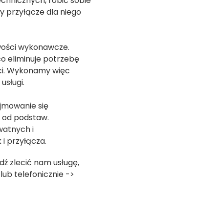
echnicznych, robić sobie
 przyłącze dla niego
wości wykonawcze.
o eliminuje potrzebę
eci. Wykonamy więc
usługi.
ejmowanie się
 od podstaw.
watnych i
 i przyłącza.
dź zlecić nam usługę,
ub telefonicznie ->