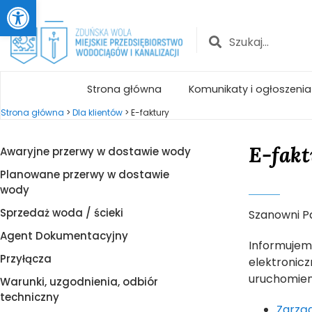
Otwórz pasek narzędzi
Strona główna
Komunikaty i ogłoszenia
Strona główna
>
Dla klientów
>
E-faktury
E-fak
Awaryjne przerwy w dostawie wody
Planowane przerwy w dostawie
wody
Sprzedaż woda / ścieki
Szanowni P
Agent Dokumentacyjny
Informujemy
Przyłącza
elektronicz
uruchomien
Warunki, uzgodnienia, odbiór
techniczny
Zarzą