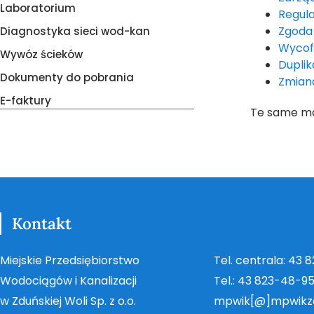
Laboratorium
Regul
Zgoda
Diagnostyka sieci wod-kan
Wycof
Wywóz ścieków
Duplik
Dokumenty do pobrania
Zmian
E-faktury
Te same ma
Kontakt
Miejskie Przedsiębiorstwo
Tel. centrala: 43 
Wodociągów i Kanalizacji
Tel.: 43 823-48-9
w Zduńskiej Woli Sp. z o.o.
mpwik[@]mpwikz