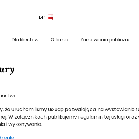
BIP
Dla klientów
O firmie
Zamówienia publiczne
tury
aństwo.
, że uruchomiliśmy usługę pozwalającą na wystawianie fa
nej. W załącznikach publikujemy regulamin tej usługi oraz 
ia i wykonywania.
dzenie