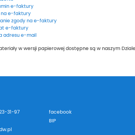
amin e-faktury
 na e-faktury
anie zgody na e-faktury
at e-faktury
a adresu e-mail
teriały w wersji papierowej dostępne są w naszym Dzial
823-31-97
facebook
5
BIP
dw.pl